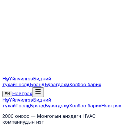
Нүүр
Үйлчилгээ
Бидний
тухай
Төслүүд
Брэнд
Бүтээгдэхүүн
Холбоо барих
Нэвтрэх
EN
Нүүр
Үйлчилгээ
Бидний
тухай
Төслүүд
Брэнд
Бүтээгдэхүүн
Холбоо барих
Нэвтрэх
2000 оноос — Монголын анхдагч HVAC
компаниудын нэг