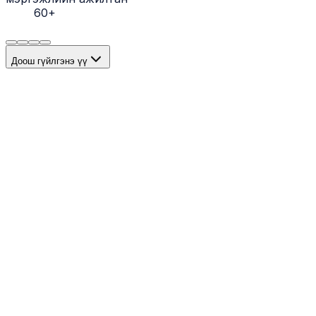
60+
Доош гүйлгэнэ үү