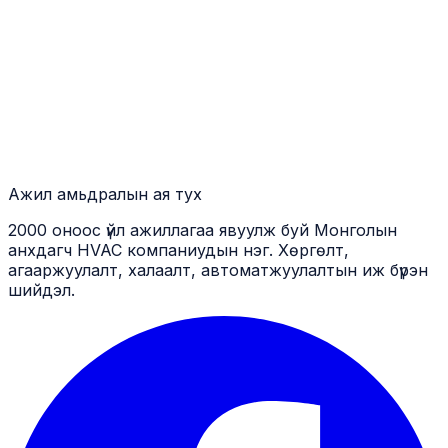
Ажил амьдралын
ая тух
2000 оноос үйл ажиллагаа явуулж буй Монголын
анхдагч HVAC компаниудын нэг. Хөргөлт,
агааржуулалт, халаалт, автоматжуулалтын иж бүрэн
шийдэл.