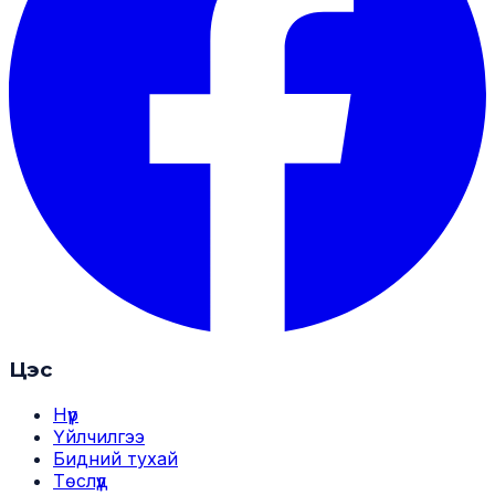
Цэс
Нүүр
Үйлчилгээ
Бидний тухай
Төслүүд